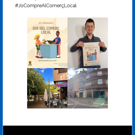
#JoCompreAlComerçLocal