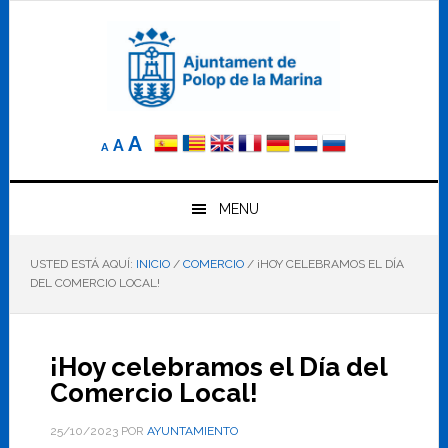
Saltar
Saltar
Saltar
a
al
al
la
contenido
pie
navegación
principal
de
principal
página
Reducir
Tamaño
Aumentar
A
A
A
el
de
el
tamaño
letra
de
tamaño
letra.
MENU
normal.
de
USTED ESTÁ AQUÍ:
INICIO
/
COMERCIO
/
¡HOY CELEBRAMOS EL DÍA
letra
DEL COMERCIO LOCAL!
¡Hoy celebramos el Día del
Comercio Local!
25/10/2023
POR
AYUNTAMIENTO