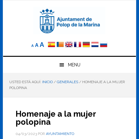
Saltar
Saltar
Saltar
a
al
al
la
contenido
pie
navegación
principal
de
principal
página
Reducir
Tamaño
Aumentar
A
A
A
el
de
el
tamaño
letra
de
tamaño
letra.
MENU
normal.
de
USTED ESTÁ AQUÍ:
INICIO
/
GENERALES
/
HOMENAJE A LA MUJER
letra
POLOPINA
Homenaje a la mujer
polopina
04/03/2023
POR
AYUNTAMIENTO