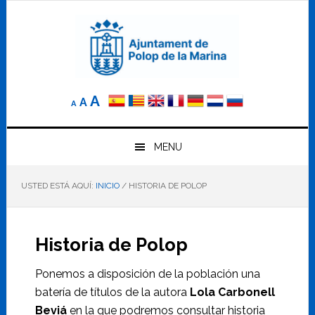
Saltar
Saltar
Saltar
a
al
al
la
contenido
pie
navegación
principal
de
principal
página
Reducir
Tamaño
Aumentar
A
A
A
el
de
el
tamaño
letra
de
tamaño
letra.
MENU
normal.
de
USTED ESTÁ AQUÍ:
INICIO
/
HISTORIA DE POLOP
letra
Historia de Polop
Ponemos a disposición de la población una
batería de títulos de la autora
Lola Carbonell
Beviá
en la que podremos consultar historia