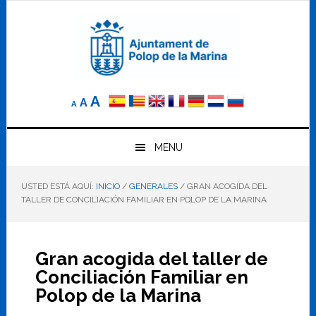
Saltar
Saltar
Saltar
a
al
al
la
contenido
pie
navegación
principal
de
principal
página
Reducir
Tamaño
Aumentar
A
A
A
el
de
el
tamaño
letra
de
tamaño
letra.
MENU
normal.
de
USTED ESTÁ AQUÍ:
INICIO
/
GENERALES
/
GRAN ACOGIDA DEL
letra
TALLER DE CONCILIACIÓN FAMILIAR EN POLOP DE LA MARINA
Gran acogida del taller de
Conciliación Familiar en
Polop de la Marina