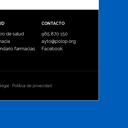
UD
CONTACTO
ro de salud
965 870 150
macia
ayto@polop.org
ndario farmacias
Facebook
legal
·
Política de privacidad