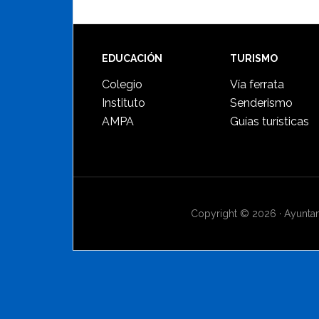
Footer
EDUCACIÓN
TURISMO
Colegio
Vía ferrata
Instituto
Senderismo
AMPA
Guías turísticas
Copyright © 2026 · Ayuntami