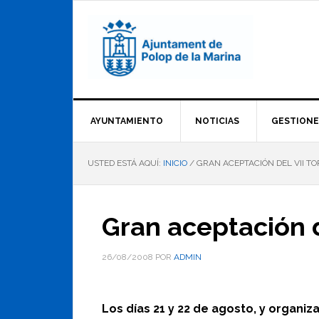
Saltar
Saltar
Saltar
a
al
al
la
contenido
pie
navegación
principal
de
principal
página
AYUNTAMIENTO
NOTICIAS
GESTIONE
USTED ESTÁ AQUÍ:
INICIO
/
GRAN ACEPTACIÓN DEL VII T
Gran aceptación d
26/08/2008
POR
ADMIN
Los días 21 y 22 de agosto, y organi