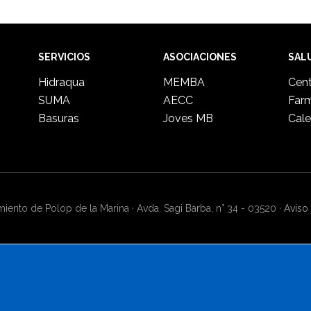
SERVICIOS
ASOCIACIONES
SAL
Hidraqua
MEMBA
Cent
SUMA
AECC
Far
Basuras
Joves MB
Cale
ento de Polop de la Marina · Avda. Sagi Barba, n° 34 - 03520 ·
Aviso 