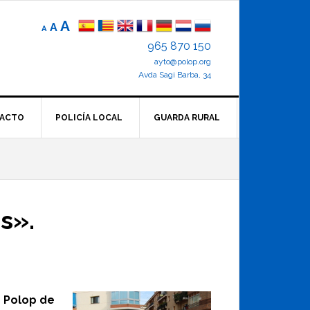
Reducir
Tamaño
Aumentar
A
A
A
el
de
el
965 870 150
tamaño
letra
de
ayto@polop.org
tamaño
letra.
normal.
Avda Sagi Barba, 34
de
letra
ACTO
POLICÍA LOCAL
GUARDA RURAL
s».
e Polop de