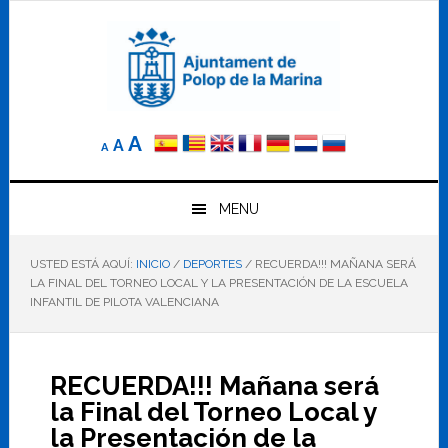
Saltar
Saltar
Saltar
a
al
al
la
contenido
pie
navegación
principal
de
principal
página
Reducir
Tamaño
Aumentar
A
A
A
el
de
el
tamaño
letra
de
tamaño
letra.
MENU
normal.
de
USTED ESTÁ AQUÍ:
INICIO
/
DEPORTES
/
RECUERDA!!! MAÑANA SERÁ
letra
LA FINAL DEL TORNEO LOCAL Y LA PRESENTACIÓN DE LA ESCUELA
INFANTIL DE PILOTA VALENCIANA
RECUERDA!!! Mañana será
la Final del Torneo Local y
la Presentación de la