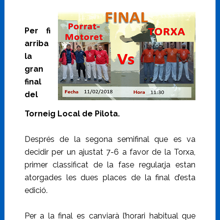
Per fi
arriba
la
gran
final
del
Torneig Local de Pilota.
Després de la segona semifinal que es va
decidir per un ajustat 7-6 a favor de la Torxa,
primer classificat de la fase regular,ja estan
atorgades les dues places de la final d’esta
edició.
Per a la final es canviarà l’horari habitual que