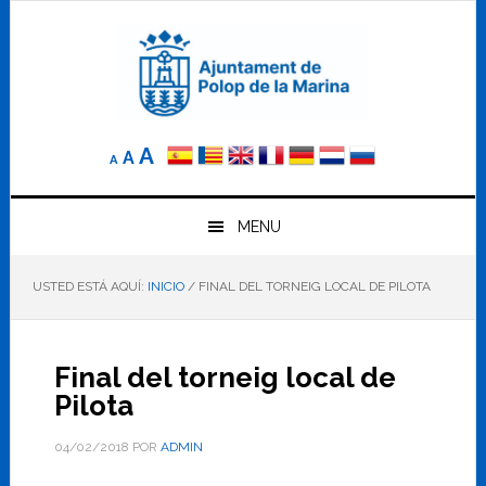
Saltar
Saltar
Saltar
a
al
al
la
contenido
pie
navegación
principal
de
principal
página
Reducir
Tamaño
Aumentar
A
A
A
el
de
el
tamaño
letra
de
tamaño
letra.
MENU
normal.
de
USTED ESTÁ AQUÍ:
INICIO
/
FINAL DEL TORNEIG LOCAL DE PILOTA
letra
Final del torneig local de
Pilota
04/02/2018
POR
ADMIN