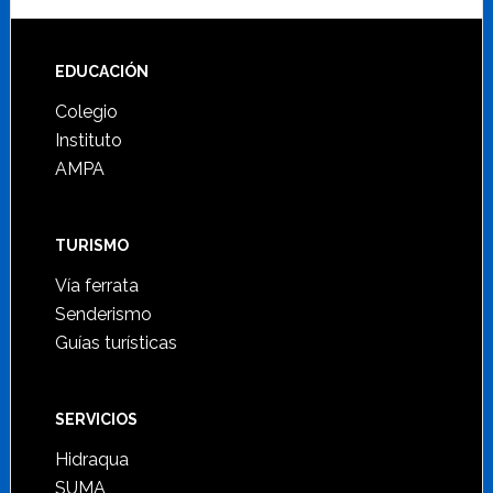
Footer
EDUCACIÓN
Colegio
Instituto
AMPA
TURISMO
Vía ferrata
Senderismo
Guías turísticas
SERVICIOS
Hidraqua
SUMA