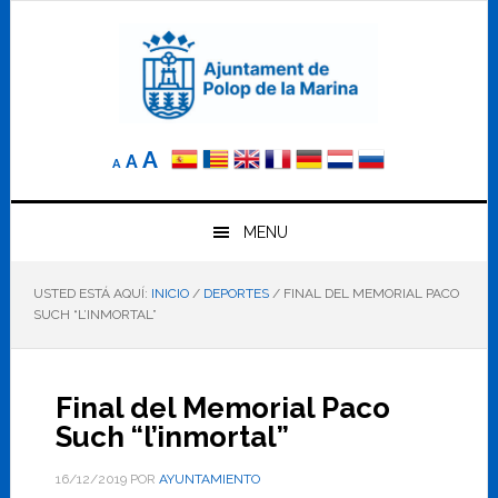
Saltar
Saltar
Saltar
a
al
al
la
contenido
pie
navegación
principal
de
principal
página
Reducir
Tamaño
Aumentar
A
A
A
el
de
el
tamaño
letra
de
tamaño
letra.
MENU
normal.
de
USTED ESTÁ AQUÍ:
INICIO
/
DEPORTES
/
FINAL DEL MEMORIAL PACO
letra
SUCH “L’INMORTAL”
Final del Memorial Paco
Such “l’inmortal”
16/12/2019
POR
AYUNTAMIENTO