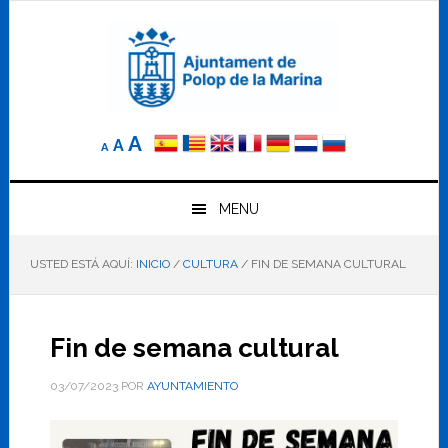
Saltar
Saltar
Saltar
a
al
al
la
contenido
pie
navegación
principal
de
principal
página
Reducir
Tamaño
Aumentar
A
A
A
el
de
el
tamaño
letra
de
tamaño
letra.
MENU
normal.
de
USTED ESTÁ AQUÍ:
INICIO
/
CULTURA
/
FIN DE SEMANA CULTURAL
letra
Fin de semana cultural
03/07/2023
POR
AYUNTAMIENTO