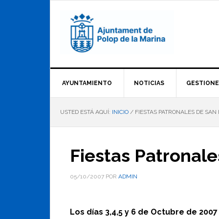
Saltar
Saltar
Saltar
a
al
al
la
contenido
pie
navegación
principal
de
principal
página
AYUNTAMIENTO
NOTICIAS
GESTIONE
USTED ESTÁ AQUÍ:
INICIO
/
FIESTAS PATRONALES DE SAN 
Fiestas Patronale
05/10/2007
POR
ADMIN
Los días 3,4,5 y 6 de Octubre de 2007