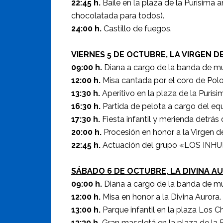
22:45 h.
Baile en la plaza de la Purísi
chocolatada para todos).
24:00 h.
Castillo de fuegos.
VIERNES 5 DE OCTUBRE, LA VIRGEN 
09:00 h.
Diana a cargo de la banda de mú
12:00 h.
Misa cantada por el coro de Polo
13:30 h.
Aperitivo en la plaza de la Purísi
16:30 h.
Partida de pelota a cargo del equ
17:30 h.
Fiesta infantil y merienda detrás d
20:00 h.
Procesión en honor a la Virgen d
22:45 h.
Actuación del grupo «LOS IN
SÁBADO 6 DE OCTUBRE, LA DIVINA A
09:00 h.
Diana a cargo de la banda de mú
12:00 h.
Misa en honor a la Divina Aurora.
13:00 h.
Parque infantil en la plaza Los C
13:30 h.
Gran mascletá en la plaza de la E