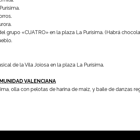
Purísima.
orros.
urora.
el grupo «CUATRO» en la plaza La Purísima. (Habrá chocola
ueblo.
cal de la Vila Joiosa en la plaza La Purísima.
OMUNIDAD VALENCIANA
ima, olla con pelotas de harina de maiz, y baile de danzas re