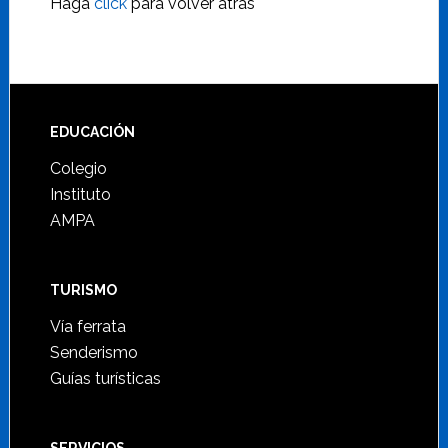
Haga
click
para volver atrás
Footer
EDUCACIÓN
Colegio
Instituto
AMPA
TURISMO
Vía ferrata
Senderismo
Guías turísticas