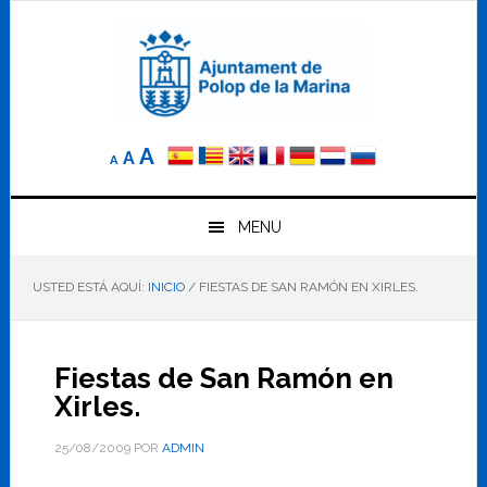
Saltar
Saltar
Saltar
a
al
al
la
contenido
pie
navegación
principal
de
principal
página
Reducir
Tamaño
Aumentar
A
A
A
el
de
el
tamaño
letra
de
tamaño
letra.
MENU
normal.
de
USTED ESTÁ AQUÍ:
INICIO
/
FIESTAS DE SAN RAMÓN EN XIRLES.
letra
Fiestas de San Ramón en
Xirles.
25/08/2009
POR
ADMIN