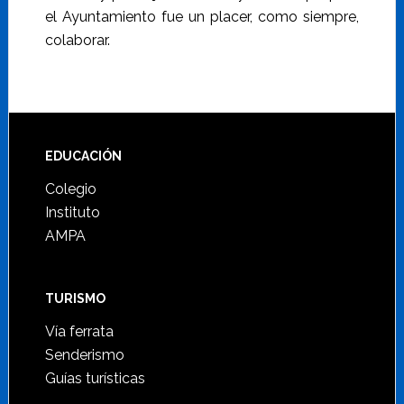
el Ayuntamiento fue un placer, como siempre,
colaborar.
Footer
EDUCACIÓN
Colegio
Instituto
AMPA
TURISMO
Vía ferrata
Senderismo
Guías turísticas