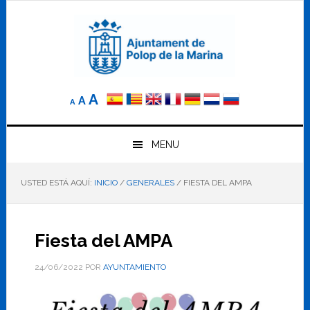
Saltar
Saltar
Saltar
a
al
al
la
contenido
pie
navegación
principal
de
principal
página
Reducir
Tamaño
Aumentar
A
A
A
el
de
el
tamaño
letra
de
tamaño
letra.
MENU
normal.
de
USTED ESTÁ AQUÍ:
INICIO
/
GENERALES
/
FIESTA DEL AMPA
letra
Fiesta del AMPA
24/06/2022
POR
AYUNTAMIENTO