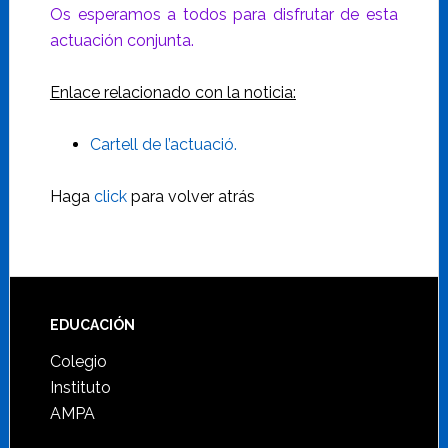
Os esperamos a todos para disfrutar de esta
actuación conjunta.
Enlace relacionado con la noticia:
Cartell de l’actuació.
Haga
click
para volver atrás
Footer
EDUCACIÓN
Colegio
Instituto
AMPA