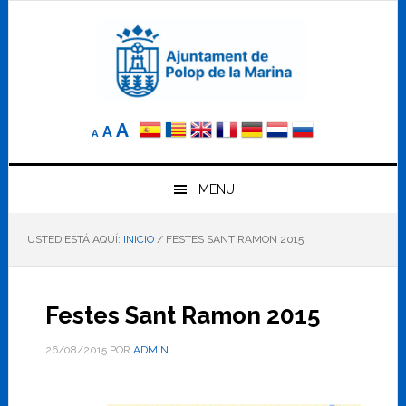
Saltar
Saltar
Saltar
a
al
al
la
contenido
pie
navegación
principal
de
principal
página
Reducir
Tamaño
Aumentar
A
A
A
el
de
el
tamaño
letra
de
tamaño
letra.
MENU
normal.
de
USTED ESTÁ AQUÍ:
INICIO
/
FESTES SANT RAMON 2015
letra
Festes Sant Ramon 2015
26/08/2015
POR
ADMIN