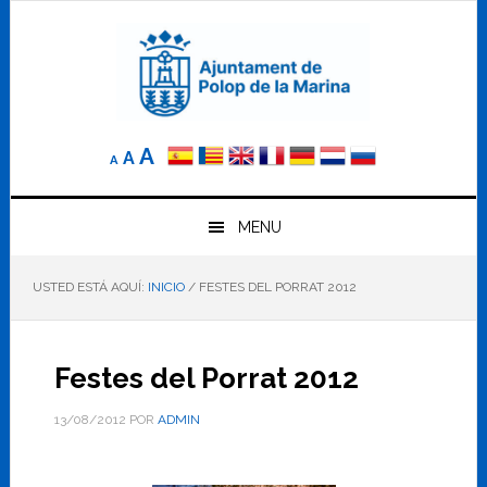
Saltar
Saltar
Saltar
a
al
al
la
contenido
pie
navegación
principal
de
principal
página
Reducir
Tamaño
Aumentar
A
A
A
el
de
el
tamaño
letra
de
tamaño
letra.
MENU
normal.
de
USTED ESTÁ AQUÍ:
INICIO
/
FESTES DEL PORRAT 2012
letra
Festes del Porrat 2012
13/08/2012
POR
ADMIN