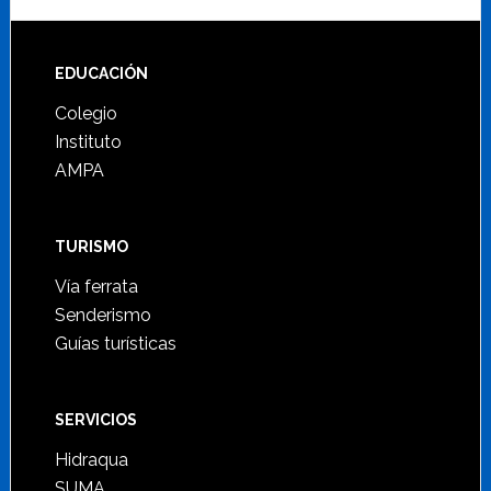
Footer
EDUCACIÓN
Colegio
Instituto
AMPA
TURISMO
Vía ferrata
Senderismo
Guías turísticas
SERVICIOS
Hidraqua
SUMA