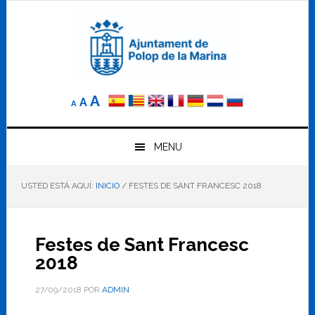
Saltar
Saltar
Saltar
a
al
al
la
contenido
pie
navegación
principal
de
principal
página
Reducir
Tamaño
Aumentar
A
A
A
el
de
el
tamaño
letra
de
tamaño
letra.
MENU
normal.
de
USTED ESTÁ AQUÍ:
INICIO
/
FESTES DE SANT FRANCESC 2018
letra
Festes de Sant Francesc
2018
27/09/2018
POR
ADMIN