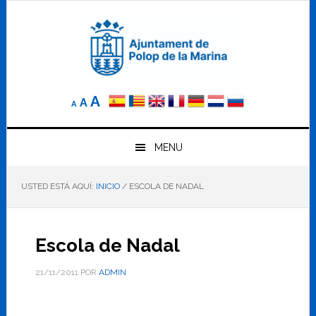
Saltar
Saltar
Saltar
a
al
al
la
contenido
pie
navegación
principal
de
principal
página
Reducir
Tamaño
Aumentar
A
A
A
el
de
el
tamaño
letra
de
tamaño
letra.
MENU
normal.
de
USTED ESTÁ AQUÍ:
INICIO
/
ESCOLA DE NADAL
letra
Escola de Nadal
21/11/2011
POR
ADMIN