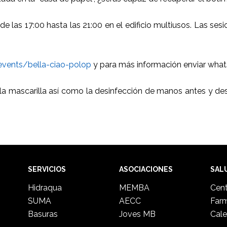
 las 17:00 hasta las 21:00 en el edificio multiusos. Las ses
events/bella-ciao-polop
y para más información enviar wha
e la mascarilla así como la desinfección de manos antes y de
SERVICIOS
ASOCIACIONES
SAL
Hidraqua
MEMBA
Cent
SUMA
AECC
Far
Basuras
Joves MB
Cale