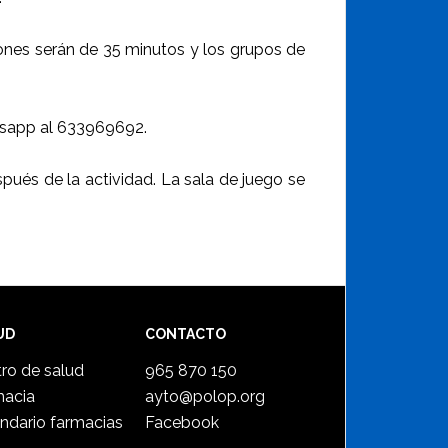
iones serán de 35 minutos y los grupos de
tsapp al 633969692.
spués de la actividad. La sala de juego se
UD
CONTACTO
ro de salud
965 870 150
macia
ayto@polop.org
ndario farmacias
Facebook