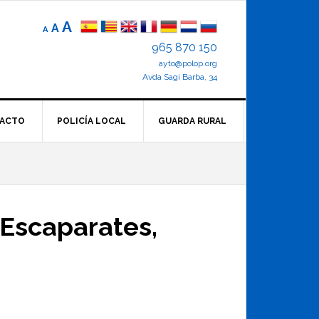
Reducir
Tamaño
Aumentar
A
A
A
el
de
el
965 870 150
tamaño
letra
de
ayto@polop.org
tamaño
letra.
normal.
Avda Sagi Barba, 34
de
letra
ACTO
POLICÍA LOCAL
GUARDA RURAL
 Escaparates,