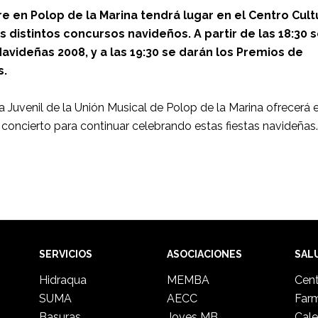
e en Polop de la Marina tendrá lugar en el Centro Cult
s distintos concursos navideños. A partir de las 18:30 
avideñas 2008, y a las 19:30 se darán los Premios de
s.
da Juvenil de la Unión Musical de Polop de la Marina ofrecerá e
 concierto para continuar celebrando estas fiestas navideñas.
SERVICIOS
ASOCIACIONES
SAL
Hidraqua
MEMBA
Cent
SUMA
AECC
Far
Basuras
Joves MB
Cale