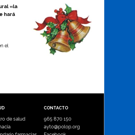
ural «la
se hará
n el
UD
CONTACTO
ro de salud
965 870 150
macia
ayto@polop.org
ndario farmacias
Facebook