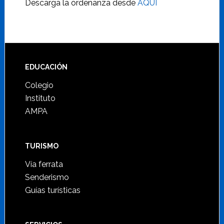
Descarga la ordenanza desde
AQUI
Footer
EDUCACIÓN
Colegio
Instituto
AMPA
TURISMO
Vía ferrata
Senderismo
Guías turísticas