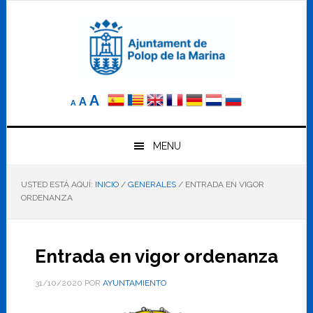
Saltar
Saltar
Saltar
a
al
al
la
contenido
pie
navegación
principal
de
principal
página
Reducir
Tamaño
Aumentar
A
A
A
el
de
el
tamaño
letra
de
tamaño
letra.
MENU
normal.
de
USTED ESTÁ AQUÍ:
INICIO
/
GENERALES
/
ENTRADA EN VIGOR
letra
ORDENANZA
Entrada en vigor ordenanza
31/10/2020
POR
AYUNTAMIENTO