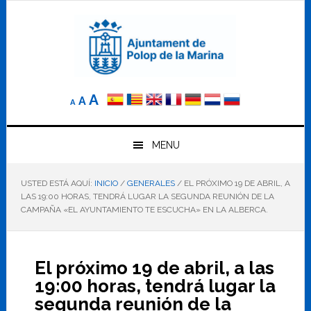
Saltar
Saltar
Saltar
a
al
al
la
contenido
pie
navegación
principal
de
principal
página
Reducir
Tamaño
Aumentar
A
A
A
el
de
el
tamaño
letra
de
tamaño
letra.
MENU
normal.
de
USTED ESTÁ AQUÍ:
INICIO
/
GENERALES
/
EL PRÓXIMO 19 DE ABRIL, A
letra
LAS 19:00 HORAS, TENDRÁ LUGAR LA SEGUNDA REUNIÓN DE LA
CAMPAÑA «EL AYUNTAMIENTO TE ESCUCHA» EN LA ALBERCA.
El próximo 19 de abril, a las
19:00 horas, tendrá lugar la
segunda reunión de la