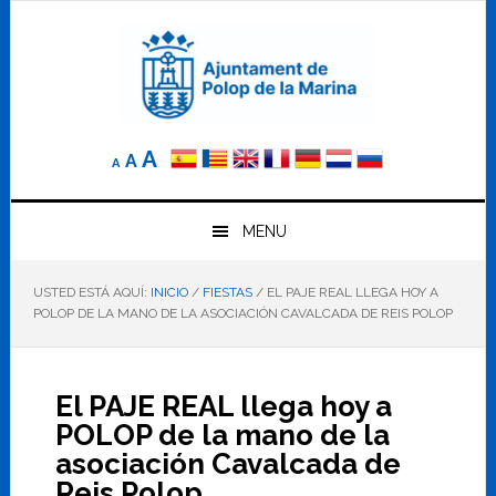
Saltar
Saltar
Saltar
a
al
al
la
contenido
pie
navegación
principal
de
principal
página
Reducir
Tamaño
Aumentar
A
A
A
el
de
el
tamaño
letra
de
tamaño
letra.
MENU
normal.
de
USTED ESTÁ AQUÍ:
INICIO
/
FIESTAS
/
EL PAJE REAL LLEGA HOY A
letra
POLOP DE LA MANO DE LA ASOCIACIÓN CAVALCADA DE REIS POLOP
El PAJE REAL llega hoy a
POLOP de la mano de la
asociación Cavalcada de
Reis Polop