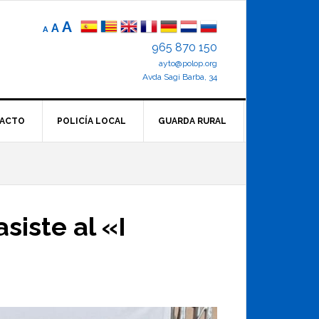
Reducir
Tamaño
Aumentar
A
A
A
el
de
el
965 870 150
tamaño
letra
de
ayto@polop.org
tamaño
letra.
normal.
Avda Sagi Barba, 34
de
letra
ACTO
POLICÍA LOCAL
GUARDA RURAL
siste al «I