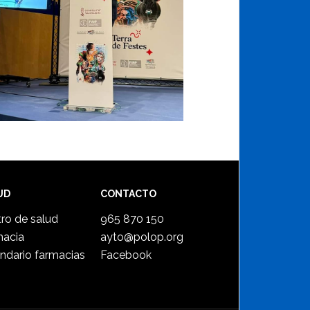
UD
CONTACTO
ro de salud
965 870 150
macia
ayto@polop.org
ndario farmacias
Facebook