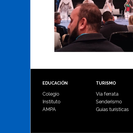
Footer
EDUCACIÓN
TURISMO
Colegio
Vía ferrata
Instituto
Senderismo
AMPA
Guías turísticas