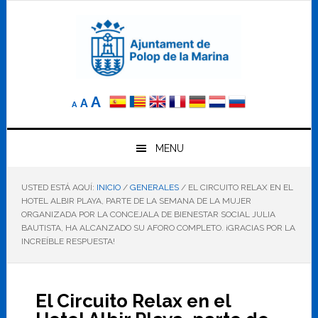
Saltar
Saltar
Saltar
a
al
al
la
contenido
pie
navegación
principal
de
principal
página
Reducir
Tamaño
Aumentar
A
A
A
el
de
el
tamaño
letra
de
tamaño
letra.
MENU
normal.
de
USTED ESTÁ AQUÍ:
INICIO
/
GENERALES
/
EL CIRCUITO RELAX EN EL
letra
HOTEL ALBIR PLAYA, PARTE DE LA SEMANA DE LA MUJER
ORGANIZADA POR LA CONCEJALA DE BIENESTAR SOCIAL JULIA
BAUTISTA, HA ALCANZADO SU AFORO COMPLETO. ¡GRACIAS POR LA
INCREÍBLE RESPUESTA!
El Circuito Relax en el