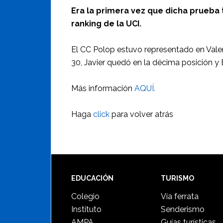
Era la primera vez que dicha prueba 
ranking de la UCI.
El CC Polop estuvo representado en Valenc
30, Javier quedó en la décima posición y E
Más información
AQUÍ.
Haga
click
para volver atrás
Footer
EDUCACIÓN
TURISMO
Colegio
Vía ferrata
Instituto
Senderismo
AMPA
Guías turísticas