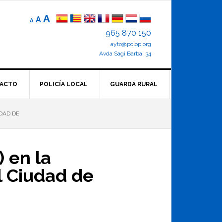
Reducir
Tamaño
Aumentar
A
A
A
el
de
el
965 870 150
tamaño
letra
de
ayto@polop.org
tamaño
letra.
normal.
Avda Sagi Barba, 34
de
letra
ACTO
POLICÍA LOCAL
GUARDA RURAL
DAD DE
 en la
l Ciudad de