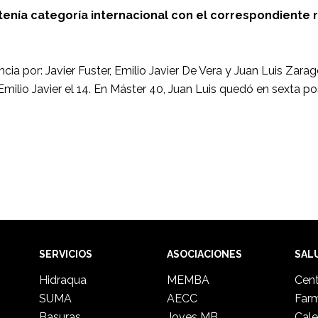
tenía categoría internacional con el correspondiente 
ia por: Javier Fuster, Emilio Javier De Vera y Juan Luis Zara
milio Javier el 14. En Máster 40, Juan Luis quedó en sexta po
SERVICIOS
ASOCIACIONES
SAL
Hidraqua
MEMBA
Cent
SUMA
AECC
Far
Basuras
Joves MB
Cale