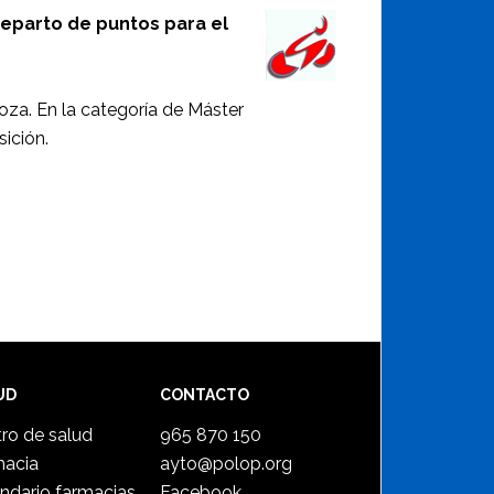
reparto de puntos para el
goza. En la categoría de Máster
sición.
UD
CONTACTO
ro de salud
965 870 150
macia
ayto@polop.org
ndario farmacias
Facebook