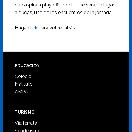
que aspira a play offs, por lo que será sin lugar
a dudas, uno de los encuentros de la jornada.
Haga
click
para volver atrás
Footer
EDUCACIÓN
Colegio
Instituto
AMPA
TURISMO
Vía ferrata
Senderismo