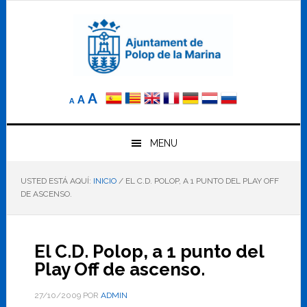
Saltar
Saltar
Saltar
a
al
al
la
contenido
pie
navegación
principal
de
principal
página
Reducir
Tamaño
Aumentar
A
A
A
el
de
el
tamaño
letra
de
tamaño
letra.
MENU
normal.
de
USTED ESTÁ AQUÍ:
INICIO
/
EL C.D. POLOP, A 1 PUNTO DEL PLAY OFF
letra
DE ASCENSO.
El C.D. Polop, a 1 punto del
Play Off de ascenso.
27/10/2009
POR
ADMIN