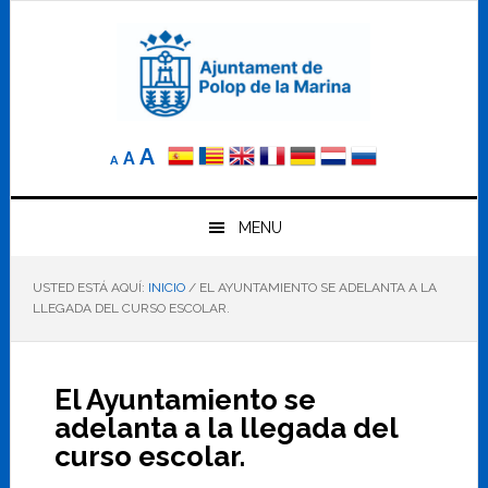
Saltar
Saltar
Saltar
a
al
al
la
contenido
pie
navegación
principal
de
principal
página
Reducir
Tamaño
Aumentar
A
A
A
el
de
el
tamaño
letra
de
tamaño
letra.
MENU
normal.
de
USTED ESTÁ AQUÍ:
INICIO
/
EL AYUNTAMIENTO SE ADELANTA A LA
letra
LLEGADA DEL CURSO ESCOLAR.
El Ayuntamiento se
adelanta a la llegada del
curso escolar.