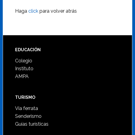
Haga
click
para volver atrás
Footer
EDUCACIÓN
Colegio
Instituto
AMPA
TURISMO
Vía ferrata
Senderismo
Guías turísticas