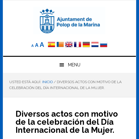
Saltar
Saltar
Saltar
a
al
al
la
contenido
pie
navegación
principal
de
principal
página
Reducir
Tamaño
Aumentar
A
A
A
el
de
el
tamaño
letra
de
tamaño
letra.
MENU
normal.
de
USTED ESTÁ AQUÍ:
INICIO
/
DIVERSOS ACTOS CON MOTIVO DE LA
letra
CELEBRACIÓN DEL DÍA INTERNACIONAL DE LA MUJER.
Diversos actos con motivo
de la celebración del Día
Internacional de la Mujer.