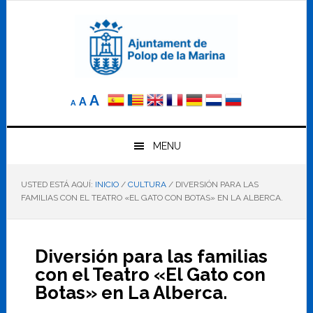
Saltar
Saltar
Saltar
a
al
al
la
contenido
pie
navegación
principal
de
principal
página
Reducir
Tamaño
Aumentar
A
A
A
el
de
el
tamaño
letra
de
tamaño
letra.
MENU
normal.
de
USTED ESTÁ AQUÍ:
INICIO
/
CULTURA
/
DIVERSIÓN PARA LAS
letra
FAMILIAS CON EL TEATRO «EL GATO CON BOTAS» EN LA ALBERCA.
Diversión para las familias
con el Teatro «El Gato con
Botas» en La Alberca.