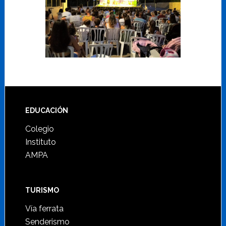
Footer
EDUCACIÓN
Colegio
Instituto
AMPA
TURISMO
Vía ferrata
Senderismo