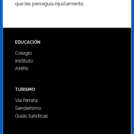
que les perseguía injustamente.
Footer
EDUCACIÓN
Colegio
Instituto
AMPA
TURISMO
Vía ferrata
Senderismo
Guías turísticas