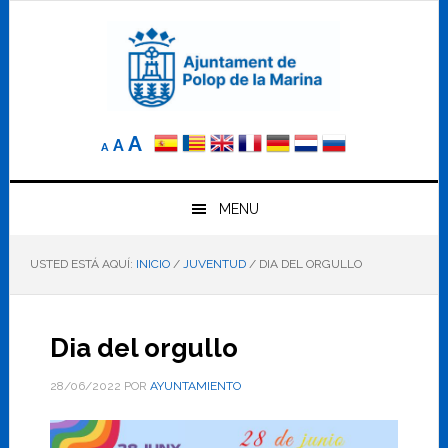
Saltar
Saltar
Saltar
a
al
al
la
contenido
pie
navegación
principal
de
principal
página
Reducir
Tamaño
Aumentar
A
A
A
el
de
el
tamaño
letra
de
tamaño
letra.
MENU
normal.
de
USTED ESTÁ AQUÍ:
INICIO
/
JUVENTUD
/
DIA DEL ORGULLO
letra
Dia del orgullo
28/06/2022
POR
AYUNTAMIENTO