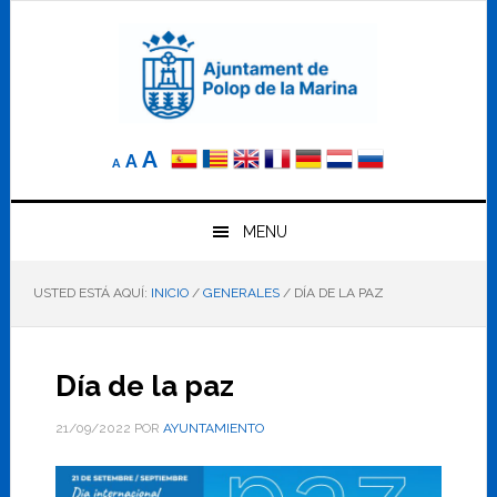
Saltar
Saltar
Saltar
a
al
al
la
contenido
pie
navegación
principal
de
principal
página
Reducir
Tamaño
Aumentar
A
A
A
el
de
el
tamaño
letra
de
tamaño
letra.
MENU
normal.
de
USTED ESTÁ AQUÍ:
INICIO
/
GENERALES
/
DÍA DE LA PAZ
letra
Día de la paz
21/09/2022
POR
AYUNTAMIENTO