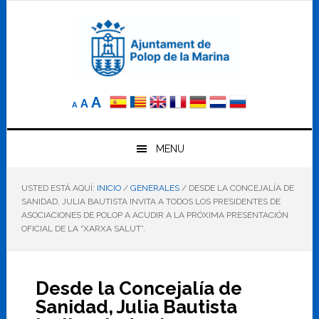
Saltar
Saltar
Saltar
a
al
al
la
contenido
pie
navegación
principal
de
principal
página
Reducir
Tamaño
Aumentar
A
A
A
el
de
el
tamaño
letra
de
tamaño
letra.
MENU
normal.
de
USTED ESTÁ AQUÍ:
INICIO
/
GENERALES
/
DESDE LA CONCEJALÍA DE
letra
SANIDAD, JULIA BAUTISTA INVITA A TODOS LOS PRESIDENTES DE
ASOCIACIONES DE POLOP A ACUDIR A LA PRÓXIMA PRESENTACIÓN
OFICIAL DE LA “XARXA SALUT”.
Desde la Concejalía de
Sanidad, Julia Bautista