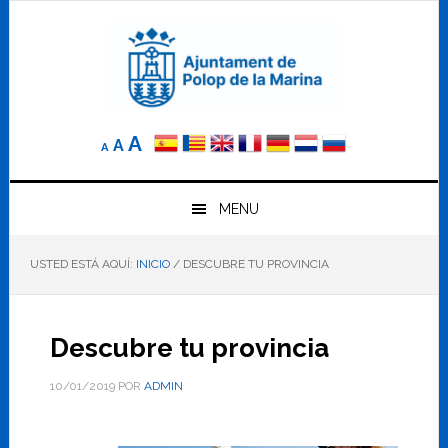
Saltar
Saltar
Saltar
a
al
al
la
contenido
pie
navegación
principal
de
principal
página
Reducir
Tamaño
Aumentar
A
A
A
el
de
el
tamaño
letra
de
tamaño
letra.
MENU
normal.
de
USTED ESTÁ AQUÍ:
INICIO
/
DESCUBRE TU PROVINCIA
letra
Descubre tu provincia
10/01/2019
POR
ADMIN