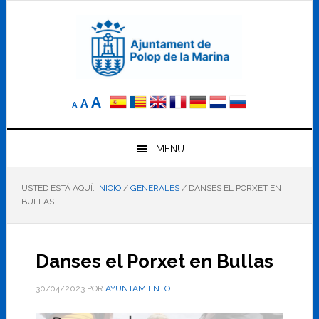
Saltar
Saltar
Saltar
a
al
al
la
contenido
pie
navegación
principal
de
principal
página
Reducir
Tamaño
Aumentar
A
A
A
el
de
el
tamaño
letra
de
tamaño
letra.
MENU
normal.
de
USTED ESTÁ AQUÍ:
INICIO
/
GENERALES
/
DANSES EL PORXET EN
letra
BULLAS
Danses el Porxet en Bullas
30/04/2023
POR
AYUNTAMIENTO