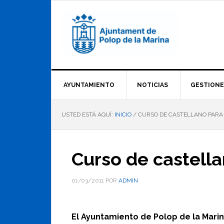
Saltar
Saltar
Saltar
a
al
al
la
contenido
pie
navegación
principal
de
principal
página
AYUNTAMIENTO
NOTICIAS
GESTIONE
USTED ESTÁ AQUÍ:
INICIO
/
CURSO DE CASTELLANO PARA
Curso de castell
01/03/2011
POR
ADMIN
El Ayuntamiento de Polop de la Marin