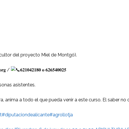
cultor del proyecto Miel de Montgó).
.𝐨𝐫𝐠 /
𝟔𝟐𝟏𝟎𝟒𝟐𝟏𝟖𝟎 𝐨 𝟔𝟐𝟔𝟓𝟒𝟎𝟎𝟐𝟓
sonas asistentes.
ra, anima a todo el que pueda venir a este curso. El saber no 
t
#diputaciondealicante
#agrollotja