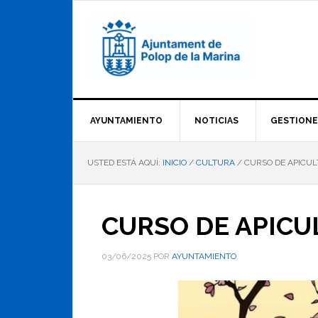
Saltar
Saltar
Saltar
a
al
al
la
contenido
pie
navegación
principal
de
principal
página
AYUNTAMIENTO
NOTICIAS
GESTIONE
USTED ESTÁ AQUÍ:
INICIO
/
CULTURA
/
CURSO DE APICULT
CURSO DE APICUL
03/06/2025
POR
AYUNTAMIENTO