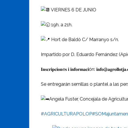
VIERNES 6 DE JUNIO
19h. a 21h.
Hort de Baldó C/ Marranyo s/n.
Impartido por D. Eduardo Fernández (Api
𝐈𝐧𝐬𝐜𝐫𝐢𝐩𝐜𝐢𝐨𝐧e𝐬 𝐢 𝐢𝐧𝐟𝐨𝐫𝐦𝐚𝐜𝐢ón: 𝐢𝐧𝐟𝐨@𝐚𝐠𝐫𝐨𝐥𝐥𝐨𝐭𝐣
Se entregarán semillas o plantel a las per
Angela Fuster, Concejala de Agricultu
#AGRICULTURAPOLOP
#SOMajuntamen