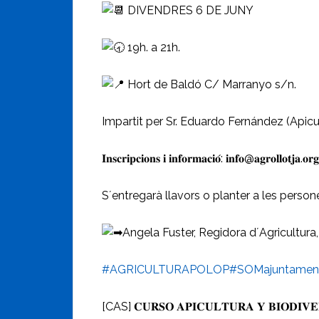
DIVENDRES 6 DE JUNY
19h. a 21h.
Hort de Baldó C/ M
arranyo s/n.
Impartit per Sr. Eduardo Fernández (Apicu
𝐈𝐧𝐬𝐜𝐫𝐢𝐩𝐜𝐢𝐨𝐧𝐬 𝐢 𝐢𝐧𝐟𝐨𝐫𝐦𝐚𝐜𝐢𝐨́: 𝐢𝐧𝐟𝐨@𝐚𝐠𝐫𝐨𝐥𝐥𝐨𝐭𝐣𝐚.𝐨
S´entregarà llavors o planter a les person
Angela Fuster, Regidora d´Agricultura,
#AGRICULTURAPOLOP
#SOMajuntamen
[CAS] 𝐂𝐔𝐑𝐒𝐎 𝐀𝐏𝐈𝐂𝐔𝐋𝐓𝐔𝐑𝐀 𝐘 𝐁𝐈𝐎𝐃𝐈𝐕𝐄