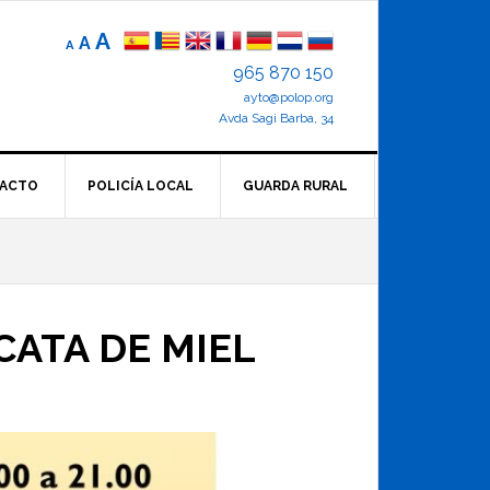
Reducir
Tamaño
Aumentar
A
A
A
el
de
el
965 870 150
tamaño
letra
de
ayto@polop.org
tamaño
letra.
normal.
Avda Sagi Barba, 34
de
letra
ACTO
POLICÍA LOCAL
GUARDA RURAL
CATA DE MIEL