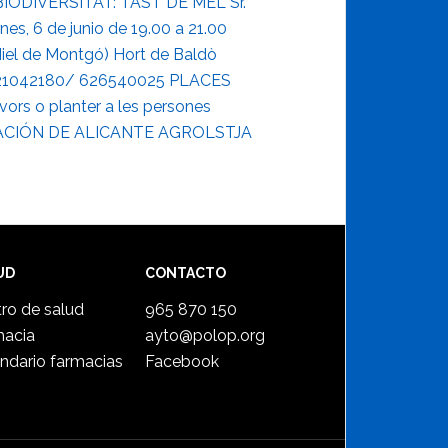
UD
CONTACTO
ro de salud
965 870 150
macia
ayto@polop.org
ndario farmacias
Facebook