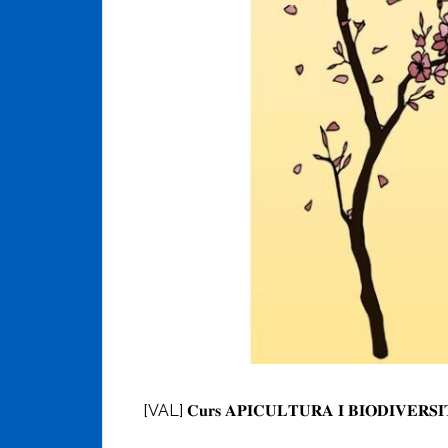
[VAL] 𝐂𝐮𝐫𝐬 𝐀𝐏𝐈𝐂𝐔𝐋𝐓𝐔𝐑𝐀 𝐈 𝐁𝐈𝐎𝐃𝐈𝐕𝐄𝐑𝐒