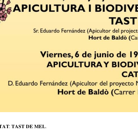
𝐓𝐀𝐓: 𝐓𝐀𝐒𝐓 𝐃𝐄 𝐌𝐄𝐋.