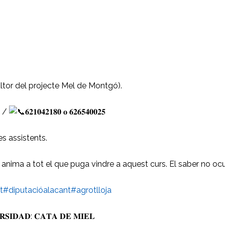
ltor del projecte Mel de Montgó).
𝐠 /
𝟔𝟐𝟏𝟎𝟒𝟐𝟏𝟖𝟎 𝐨 𝟔𝟐𝟔𝟓𝟒𝟎𝟎𝟐𝟓
es assistents.
 anima a tot el que puga vindre a aquest curs. El saber no ocu
t
#diputacióalacant
#agrotlloja
𝐒𝐈𝐃𝐀𝐃: 𝐂𝐀𝐓𝐀 𝐃𝐄 𝐌𝐈𝐄𝐋