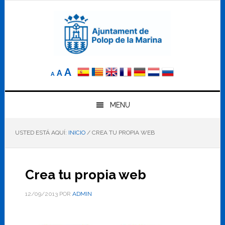
Saltar
Saltar
Saltar
a
al
al
la
contenido
pie
navegación
principal
de
principal
página
Reducir
Tamaño
Aumentar
A
A
A
el
de
el
tamaño
letra
de
tamaño
letra.
MENU
normal.
de
USTED ESTÁ AQUÍ:
INICIO
/
CREA TU PROPIA WEB
letra
Crea tu propia web
12/09/2013
POR
ADMIN