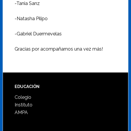
-Tania Sanz
-Natasha Pilipo
-Gabriel Duermevelas
Gracias por acompañarnos una vez más!
Footer
EDUCACIÓN
Colegio
Instituto
AMPA