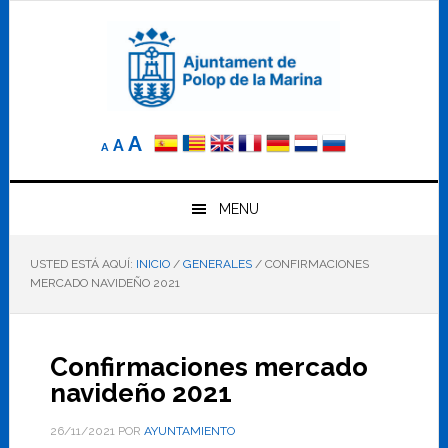
Saltar
Saltar
Saltar
a
al
al
la
contenido
pie
navegación
principal
de
principal
página
Reducir
Tamaño
Aumentar
A
A
A
el
de
el
tamaño
letra
de
tamaño
letra.
MENU
normal.
de
USTED ESTÁ AQUÍ:
INICIO
/
GENERALES
/
CONFIRMACIONES
letra
MERCADO NAVIDEÑO 2021
Confirmaciones mercado
navideño 2021
26/11/2021
POR
AYUNTAMIENTO