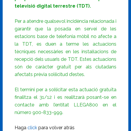
televisió digital terrestre (TDT).
Per a atendre qualsevol incidència relacionada i
garantir que la posada en servei de les
estacions base de telefonia mòbil no afecte a
la TDT, es duen a terme les actuacions
tècniques necessàries en les instal·lacions de
recepció dels usuaris de TDT. Estes actuacions
són de caràcter gratuït per als ciutadans
afectats prèvia sol·licitud d’estes.
El termini per a sol·licitar esta actuació gratuïta
finalitza el 31/12 i es realitzarà posant-se en
contacte amb l’entitat LLEGA800 en el
número 900-833-999.
Haga
click
para volver atrás