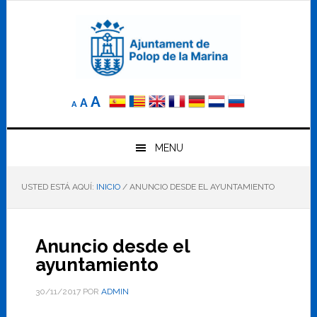
Saltar
Saltar
Saltar
a
al
al
la
contenido
pie
navegación
principal
de
principal
página
Reducir
Tamaño
Aumentar
A
A
A
el
de
el
tamaño
letra
de
tamaño
letra.
MENU
normal.
de
USTED ESTÁ AQUÍ:
INICIO
/
ANUNCIO DESDE EL AYUNTAMIENTO
letra
Anuncio desde el
ayuntamiento
30/11/2017
POR
ADMIN