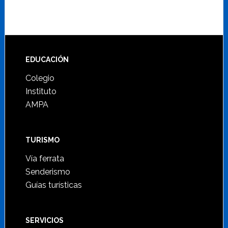
Footer
EDUCACIÓN
Colegio
Instituto
AMPA
TURISMO
Vía ferrata
Senderismo
Guías turísticas
SERVICIOS