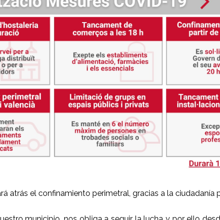
á atrás el confinamiento perimetral, gracias a la ciudadanía 
estro municipio, nos obliga a seguir la lucha y por ello de