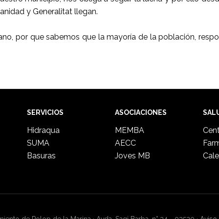
nidad y Generalitat llegan.
no, por que sabemos que la mayoría de la población, respo
SERVICIOS
ASOCIACIONES
SAL
Hidraqua
MEMBA
Cent
SUMA
AECC
Far
Basuras
Joves MB
Cale