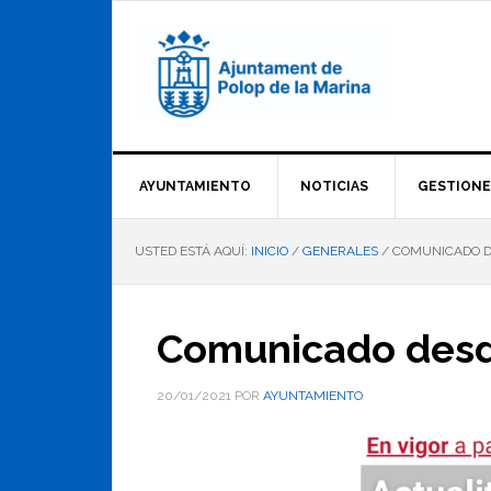
Saltar
Saltar
Saltar
a
al
al
la
contenido
pie
navegación
principal
de
principal
página
AYUNTAMIENTO
NOTICIAS
GESTIONE
USTED ESTÁ AQUÍ:
INICIO
/
GENERALES
/
COMUNICADO D
Comunicado desd
20/01/2021
POR
AYUNTAMIENTO