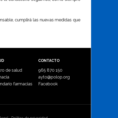
nsable, cumplirá las nuevas medidas que
UD
CONTACTO
ro de salud
965 870 150
macia
ayto@polop.org
ndario farmacias
Facebook