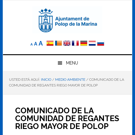
Saltar
Saltar
Saltar
a
al
al
la
contenido
pie
navegación
principal
de
principal
página
Reducir
Tamaño
Aumentar
A
A
A
el
de
el
tamaño
letra
de
tamaño
letra.
MENU
normal.
de
USTED ESTÁ AQUÍ:
INICIO
/
MEDIO AMBIENTE
/
COMUNICADO DE LA
letra
COMUNIDAD DE REGANTES RIEGO MAYOR DE POLOP
COMUNICADO DE LA
COMUNIDAD DE REGANTES
RIEGO MAYOR DE POLOP