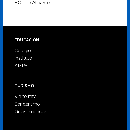
BOP de Alicante.
Footer
EDUCACIÓN
Colegio
Instituto
AMPA
TURISMO
Vía ferrata
Senderismo
Guías turísticas