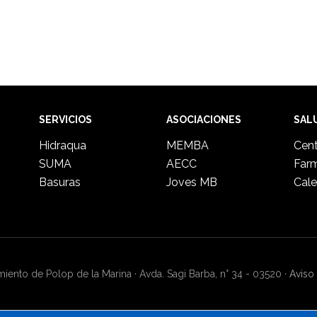
SERVICIOS
ASOCIACIONES
SAL
Hidraqua
MEMBA
Cent
SUMA
AECC
Far
Basuras
Joves MB
Cale
ento de Polop de la Marina · Avda. Sagi Barba, n° 34 - 03520 ·
Aviso 