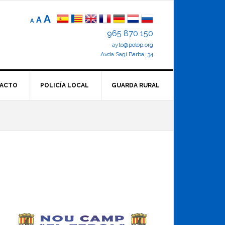
Reducir
Tamaño
Aumentar
A
A
A
el
de
el
965 870 150
tamaño
letra
de
ayto@polop.org
tamaño
letra.
normal.
Avda Sagi Barba, 34
de
letra
ACTO
POLICÍA LOCAL
GUARDA RURAL