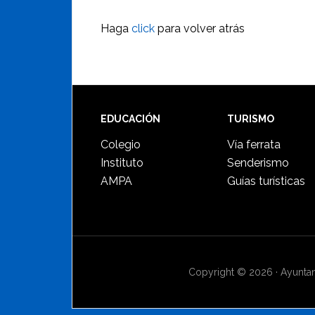
Haga
click
para volver atrás
Footer
EDUCACIÓN
TURISMO
Colegio
Vía ferrata
Instituto
Senderismo
AMPA
Guías turísticas
Copyright © 2026 · Ayuntami