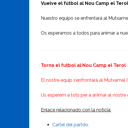
Vuelve el fútbol al Nou Camp el Tero
Nuestro equipo se enfrentará al Mutxamel
Os esperamos a todos para animar a nues
Torna el futbol al Nou Camp el Terol
El nostre equip s’enfrontarà al Mutxamel C
Us esperem a tots per a animar al nostre 
Enlace relacionado con la noticia:
Cartel del partdo.