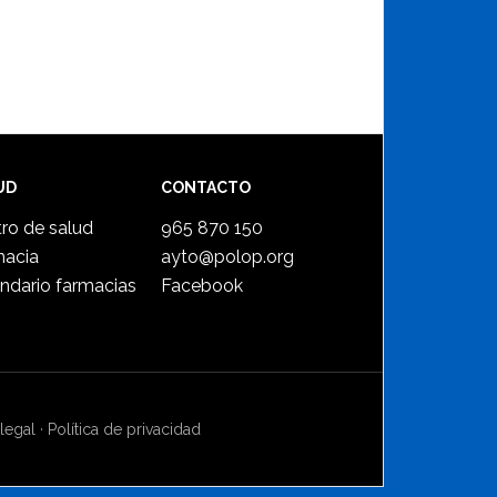
UD
CONTACTO
ro de salud
965 870 150
macia
ayto@polop.org
ndario farmacias
Facebook
legal
·
Política de privacidad