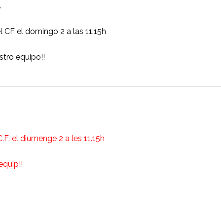
l
 CF el domingo 2 a las 11:15h
tro equipo!!
.F. el diumenge 2 a les 11.15h
equip!!