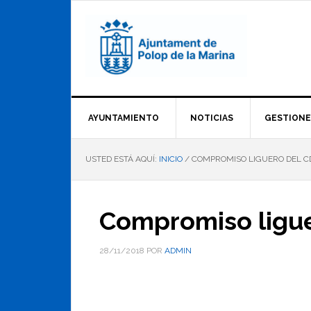
Saltar
Saltar
Saltar
a
al
al
la
contenido
pie
navegación
principal
de
principal
página
AYUNTAMIENTO
NOTICIAS
GESTIONE
USTED ESTÁ AQUÍ:
INICIO
/
COMPROMISO LIGUERO DEL C
Compromiso ligue
28/11/2018
POR
ADMIN