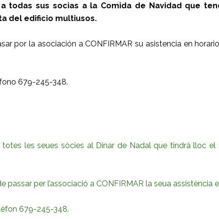
 a todas sus socias a la Comida de Navidad que ten
ta del edificio multiusos.
pasar por la asociación a CONFIRMAR su asistencia en horari
léfono 679-245-348.
otes les seues sòcies al Dinar de Nadal que tindrà lloc el 1
de passar per l’associació a CONFIRMAR la seua assistència en
elèfon 679-245-348.