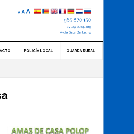
Reducir
Tamaño
Aumentar
A
A
A
el
de
el
965 870 150
tamaño
letra
de
ayto@polop.org
tamaño
letra.
normal.
Avda Sagi Barba, 34
de
letra
ACTO
POLICÍA LOCAL
GUARDA RURAL
sa