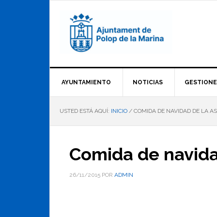
Saltar
Saltar
Saltar
a
al
al
la
contenido
pie
navegación
principal
de
principal
página
AYUNTAMIENTO
NOTICIAS
GESTIONE
USTED ESTÁ AQUÍ:
INICIO
/
COMIDA DE NAVIDAD DE LA A
Comida de navida
26/11/2015
POR
ADMIN