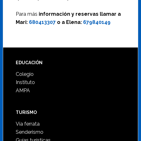
Para más
información y reservas llamar a
Mari:
680413307
o a Elena:
679840149
Footer
EDUCACIÓN
Colegio
Instituto
AMPA
TURISMO
Vía ferrata
Senderismo
Guías turísticas