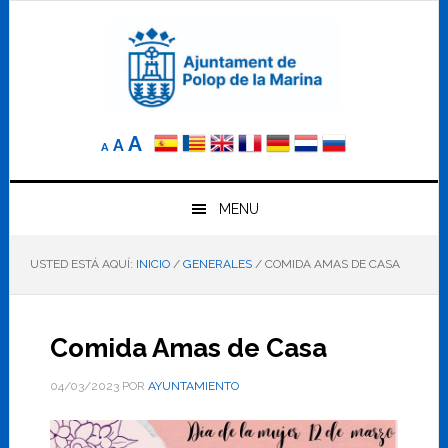
Saltar
Saltar
Saltar
a
al
al
la
contenido
pie
navegación
principal
de
principal
página
Reducir
Tamaño
Aumentar
A
A
A
el
de
el
tamaño
letra
de
tamaño
letra.
MENU
normal.
de
USTED ESTÁ AQUÍ:
INICIO
/
GENERALES
/
COMIDA AMAS DE CASA
letra
Comida Amas de Casa
04/03/2023
POR
AYUNTAMIENTO