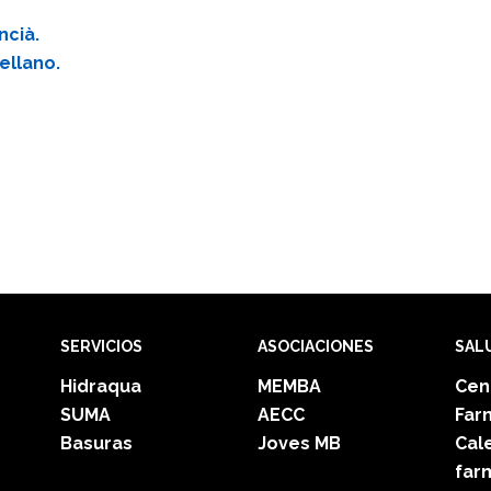
ncià.
ellano.
SERVICIOS
ASOCIACIONES
SAL
Hidraqua
MEMBA
Cen
SUMA
AECC
Far
s
Basuras
Joves MB
Cal
far