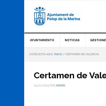
Saltar
Saltar
Saltar
a
al
al
la
contenido
pie
navegación
principal
de
principal
página
AYUNTAMIENTO
NOTICIAS
GESTIONE
USTED ESTÁ AQUÍ:
INICIO
/
CERTAMEN DE VALENCIA
Certamen de Val
04/11/2015
POR
ADMIN