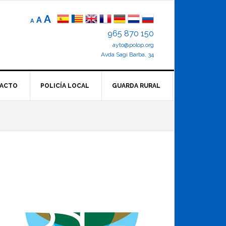
Reducir
Tamaño
Aumentar
A
A
A
el
de
el
965 870 150
tamaño
letra
de
ayto@polop.org
tamaño
letra.
normal.
Avda Sagi Barba, 34
de
letra
ACTO
POLICÍA LOCAL
GUARDA RURAL