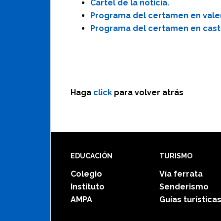
Cartel de la noticia.
Programa del certamen en vale
Programa del certamen en cast
Haga
click
para volver atrás
Footer
EDUCACIÓN
TURISMO
Colegio
Vía ferrata
Instituto
Senderismo
AMPA
Guías turística