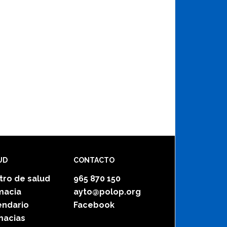
UD
CONTACTO
tro de salud
965 870 150
macia
ayto@polop.org
endario
Facebook
macias