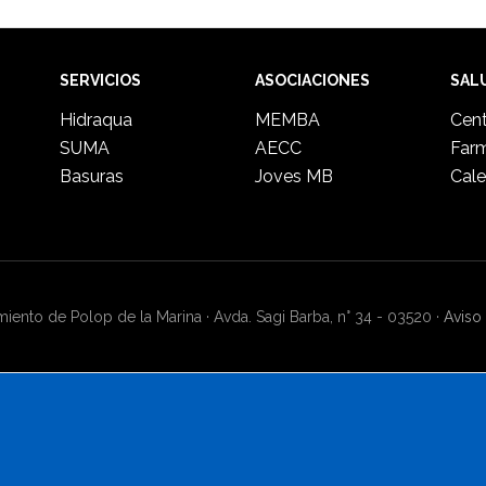
SERVICIOS
ASOCIACIONES
SAL
Hidraqua
MEMBA
Cent
SUMA
AECC
Far
Basuras
Joves MB
Cale
ento de Polop de la Marina · Avda. Sagi Barba, n° 34 - 03520 ·
Aviso 