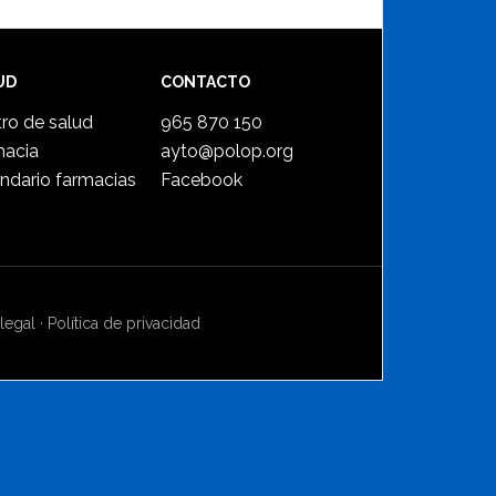
UD
CONTACTO
ro de salud
965 870 150
macia
ayto@polop.org
ndario farmacias
Facebook
legal
·
Política de privacidad