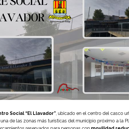
tro Social “El Llavador”
, ubicado en el centro del casco u
 una de las zonas más turísticas del municipio próximo a la P
arcamientos reservados para personas con
movilidad redu