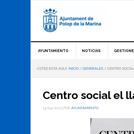
Saltar
Saltar
Saltar
a
al
al
la
contenido
pie
navegación
principal
de
principal
página
AYUNTAMIENTO
NOTICIAS
GESTIONE
USTED ESTÁ AQUÍ:
INICIO
/
GENERALES
/
CENTRO SOCIAL
Centro social el l
13/04/2023
POR
AYUNTAMIENTO