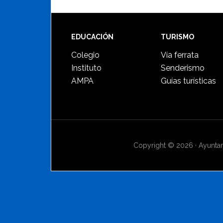
Footer
EDUCACIÓN
TURISMO
Colegio
Vía ferrata
Instituto
Senderismo
AMPA
Guías turísticas
Copyright © 2026 · Ayuntami