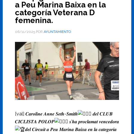
a Peu Marina Baixa en la
categoría Veterana D
femenina.
06/11/2025
POR
AYUNTAMIENTO
[val] 𝑪𝒂𝒓𝒐𝒍𝒊𝒏𝒆 𝑨𝒏𝒏𝒆 𝑺𝒆𝒕𝒉-𝑺𝒎𝒊𝒕𝒉
𝒅𝒆𝒍 𝑪𝑳𝑼𝑩
𝑪𝑰𝑪𝑳𝑰𝑺𝑻𝑨 𝑷𝑶𝑳𝑶𝑷
𝒔’𝒉𝒂 𝒑𝒓𝒐𝒄𝒍𝒂𝒎𝒂𝒕 𝒗𝒆𝒏𝒄𝒆𝒅𝒐𝒓𝒂
𝒅𝒆𝒍 𝑪𝒊𝒓𝒄𝒖𝒊𝒕 𝒂 𝑷𝒆𝒖 𝑴𝒂𝒓𝒊𝒏𝒂 𝑩𝒂𝒊𝒙𝒂 𝒆𝒏 𝒍𝒂 𝒄𝒂𝒕𝒆𝒈𝒐𝒓𝒊𝒂