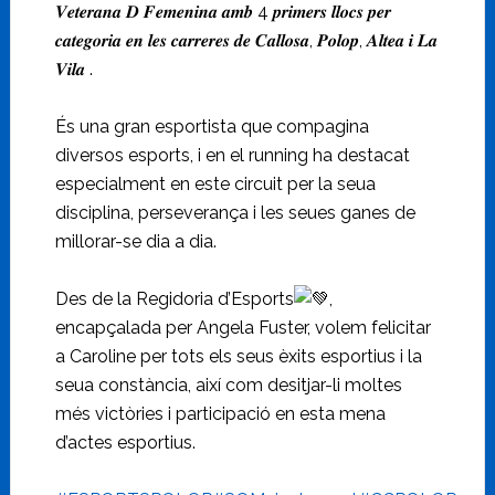
𝑽𝒆𝒕𝒆𝒓𝒂𝒏𝒂 𝑫 𝑭𝒆𝒎𝒆𝒏𝒊𝒏𝒂 𝒂𝒎𝒃 4 𝒑
𝒓𝒊𝒎𝒆𝒓𝒔 𝒍𝒍𝒐𝒄𝒔 𝒑𝒆𝒓
𝒄𝒂𝒕𝒆𝒈𝒐𝒓𝒊𝒂 𝒆𝒏 𝒍𝒆𝒔 𝒄𝒂𝒓𝒓𝒆𝒓𝒆𝒔 𝒅𝒆 𝑪𝒂𝒍𝒍𝒐𝒔𝒂, 𝑷𝒐𝒍𝒐𝒑, 𝑨𝒍𝒕𝒆𝒂 𝒊 𝑳𝒂
𝑽𝒊𝒍𝒂 .
És una gran esportista que compagina
diversos esports, i en el running ha destacat
especialment en este circuit per la seua
disciplina, perseverança i les seues ganes de
millorar-se dia a dia.
Des de la Regidoria d’Esports
,
encapçalada per Angela Fuster, volem felicitar
a Caroline per tots els seus èxits esportius i la
seua constància, així com desitjar-li moltes
més victòries i participació en esta mena
d’actes esportius.