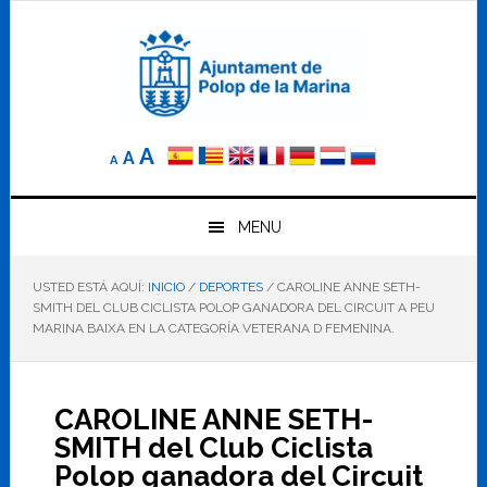
Saltar
Saltar
Saltar
a
al
al
la
contenido
pie
navegación
principal
de
principal
página
Reducir
Tamaño
Aumentar
A
A
A
el
de
el
tamaño
letra
de
tamaño
letra.
MENU
normal.
de
USTED ESTÁ AQUÍ:
INICIO
/
DEPORTES
/
CAROLINE ANNE SETH-
letra
SMITH DEL CLUB CICLISTA POLOP GANADORA DEL CIRCUIT A PEU
MARINA BAIXA EN LA CATEGORÍA VETERANA D FEMENINA.
CAROLINE ANNE SETH-
SMITH del Club Ciclista
Polop ganadora del Circuit