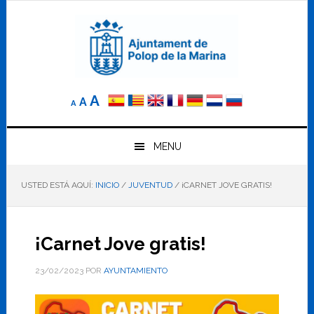
Saltar
Saltar
Saltar
a
al
al
la
contenido
pie
navegación
principal
de
principal
página
Reducir
Tamaño
Aumentar
A
A
A
el
de
el
tamaño
letra
de
tamaño
letra.
MENU
normal.
de
USTED ESTÁ AQUÍ:
INICIO
/
JUVENTUD
/
¡CARNET JOVE GRATIS!
letra
¡Carnet Jove gratis!
23/02/2023
POR
AYUNTAMIENTO