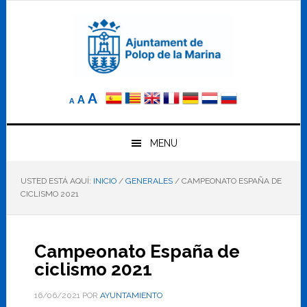
Saltar
Saltar
Saltar
a
al
al
la
contenido
pie
navegación
principal
de
principal
página
Reducir
Tamaño
Aumentar
A
A
A
el
de
el
tamaño
letra
de
tamaño
letra.
MENU
normal.
de
USTED ESTÁ AQUÍ:
INICIO
/
GENERALES
/
CAMPEONATO ESPAÑA DE
letra
CICLISMO 2021
Campeonato España de
ciclismo 2021
16/06/2021
POR
AYUNTAMIENTO