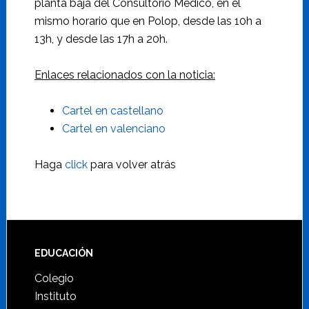
planta baja del Consultorio Médico, en el
mismo horario que en Polop, desde las 10h a
13h, y desde las 17h a 20h.
Enlaces relacionados con la noticia:
Cartel en castellano
Cartel en valenciano
Haga
click
para volver atrás
Footer
EDUCACIÓN
Colegio
Instituto